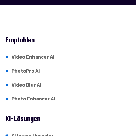
Empfohlen
Video Enhancer AI
PhotoPro AI
Video Blur AI
Photo Enhancer AI
KI-Lösungen
KI Image Upscaler