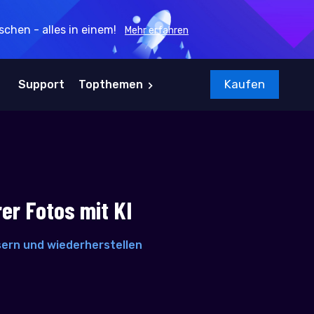
chen - alles in einem!
Mehr erfahren
Kaufen
Support
Topthemen
er Fotos mit KI
sern und wiederherstellen