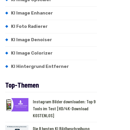
KI Image Enhancer
KI Foto Radierer
KI Image Denoiser
KI Image Colorizer
KI Hintergrund Entferner
Top-Themen
Instagram Bilder downloaden: Top 9
Tools im Test [HD/4K-Download
KOSTENLOS]
Die 8 besten KI Bildbeschreibung