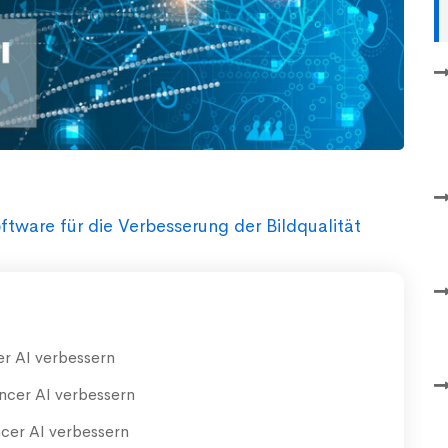
tware für die Verbesserung der Bildqualität
er AI verbessern
ncer AI verbessern
cer AI verbessern