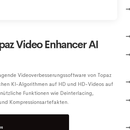
opaz Video Enhancer AI
ragende Videoverbesserungssoftware von Topaz
tlichen KI-Algorithmen auf HD und HD-Videos auf
nützliche Funktionen wie Deinterlacing,
und Kompressionsartefakten.