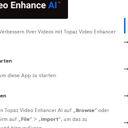
Verbessern Ihrer Videos mit Topaz Video Enhancer
arten
um diese App zu starten.
ren
on Topaz Video Enhancer AI auf „
Browse
“ oder
irm auf „
File
“ > „
Import
“, um das zu
 und hinzuzufügen.