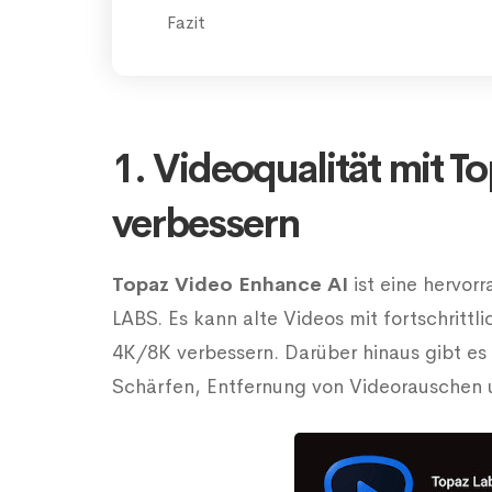
Fazit
1. Videoqualität mit T
verbessern
Topaz Video Enhance AI
ist eine hervor
LABS. Es kann alte Videos mit fortschrit
4K/8K verbessern. Darüber hinaus gibt es 
Schärfen, Entfernung von Videorauschen 