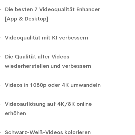
Die besten 7 Videoqualität Enhancer
[App & Desktop]
Videoqualität mit KI verbessern
Die Qualität alter Videos
wiederherstellen und verbessern
Videos in 1080p oder 4K umwandeln
Videoauflösung auf 4K/8K online
erhöhen
Schwarz-Weiß-Videos kolorieren