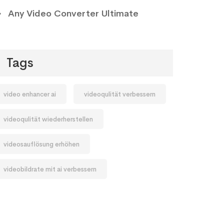
Any Video Converter Ultimate
Tags
video enhancer ai
videoqulität verbessern
videoqulität wiederherstellen
videosauflösung erhöhen
videobildrate mit ai verbessern