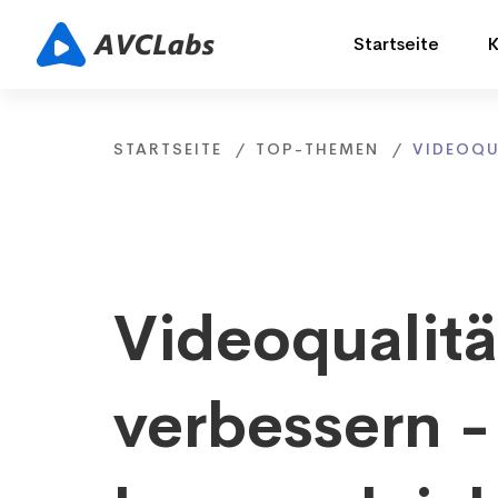
Startseite
K
STARTSEITE
TOP-THEMEN
VIDEOQU
Videoqualitä
verbessern - 