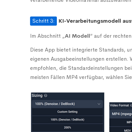
Schritt 3:
KI-Verarbeitungsmodell au
Im Abschnitt „
AI Modell
“ auf der rechte
Diese App bietet integrierte Standards, u
eigenen Ausgabeeinstellungen erstellen. 
empfohlen, die Standardeinstellungen bei
meisten Fällen MP4 verfügbar, wählen Sie