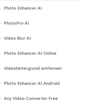
Photo Enhancer AI
PhotoPro AI
Video Blur AI
Photo Enhancer AI Online
Videohintergrund entfernen
Photo Enhancer AI Android
Any Video Converter Free