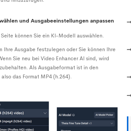
swählen und Ausgabeeinstellungen anpassen
n Seite können Sie ein KI-Modell auswählen.
m Ihre Ausgabe festzulegen oder Sie können Ihre
Wenn Sie neu bei Video Enhancer AI sind, wird
zubehalten. Als Ausgabeformat ist in den
 also das Format MP4 (h.264).