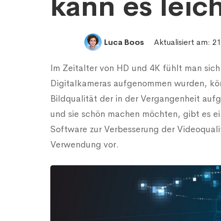
kann es leich
Luca Boos
Aktualisiert am: 2
Im Zeitalter von HD und 4K fühlt man sich
Digitalkameras aufgenommen wurden, kö
Bildqualität der in der Vergangenheit au
und sie schön machen möchten, gibt es ei
Software zur Verbesserung der Videoquali
Verwendung vor.